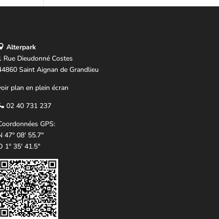
Alterpark
1 Rue Dieudonné Costes
44860 Saint Aignan de Grandlieu
voir plan en plein écran
02 40 731 237
Coordonnées GPS:
N 47° 08' 55.7"
O 1° 35' 41.5"