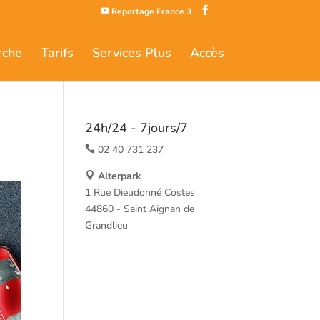
Reportage France 3
rche
Tarifs
Services Plus
Accès
24h/24 - 7jours/7
02 40 731 237
Alterpark
1 Rue Dieudonné Costes
44860 - Saint Aignan de
Grandlieu