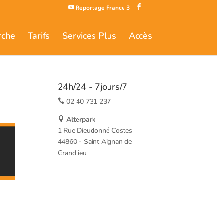
Reportage France 3
rche
Tarifs
Services Plus
Accès
24h/24 - 7jours/7
02 40 731 237
Alterpark
1 Rue Dieudonné Costes
44860 - Saint Aignan de
Grandlieu