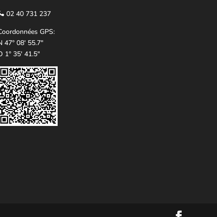
02 40 731 237
Coordonnées GPS:
N 47° 08' 55.7"
O 1° 35' 41.5"